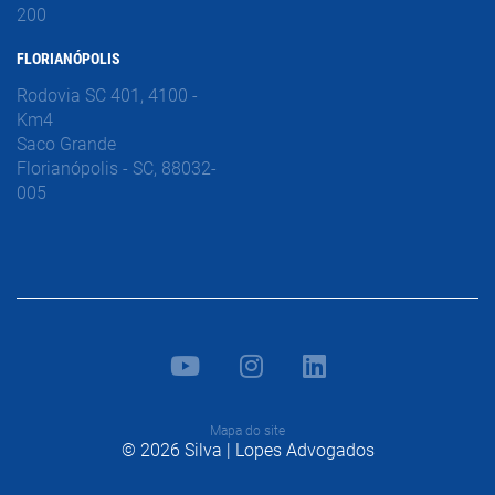
200
FLORIANÓPOLIS
Rodovia SC 401, 4100 -
Km4
Saco Grande
Florianópolis - SC, 88032-
005
Mapa do site
© 2026 Silva | Lopes Advogados