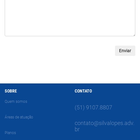
SOBRE
CONTATO
Quem somos
(51) 9107.8807
Áreas de atuação
contato@silvalopes.adv.
br
Planos