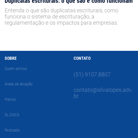
Duplicatas escriturais: o que são e como funcionam
Entenda o que são duplicatas escriturais, como
funciona o sistema de escrituração, a
regulamentação e os impactos para empresas.
SOBRE
CONTATO
Quem somos
(51) 9107.8807
Áreas de atuação
contato@silvalopes.adv.
br
Planos
SL DOCS
Podcasts