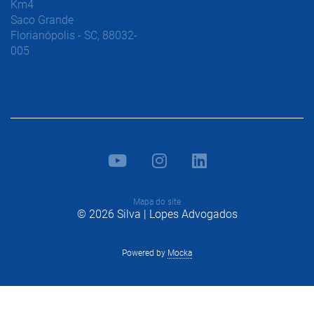
Km4
Saco Grande
Florianópolis - SC, 88032-
005
Mapa do site
© 2026 Silva | Lopes Advogados
Powered by
Mocka