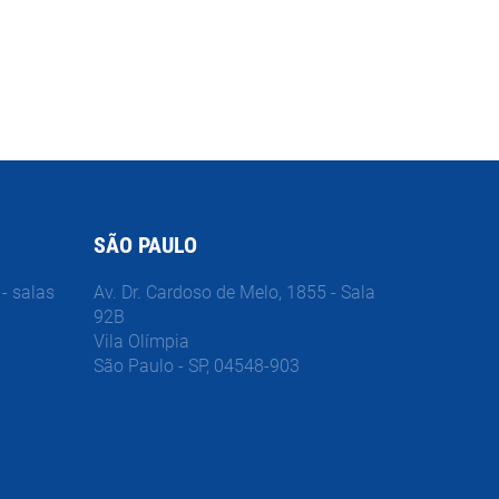
SÃO PAULO
- salas
Av. Dr. Cardoso de Melo, 1855 - Sala
92B
Vila Olímpia
São Paulo - SP, 04548-903