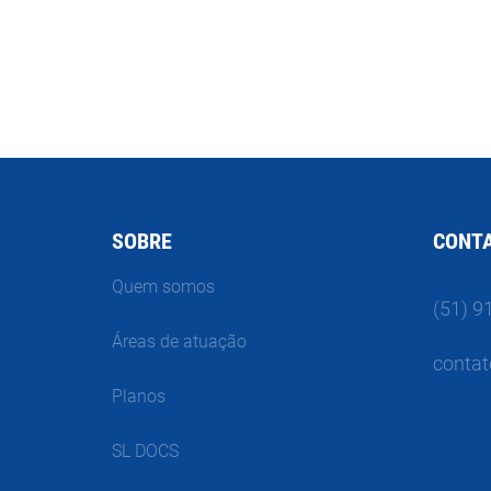
SOBRE
CONT
Quem somos
(51) 9
Áreas de atuação
contat
Planos
SL DOCS