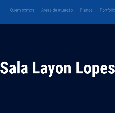
Quem somos
Áreas de atuação
Planos
Portfóli
Sala Layon Lope