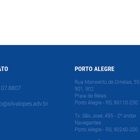
ATO
PORTO ALEGRE
Rua Manoelito de Ornelas, 55 
107.8807
901, 902
Praia de Belas
Porto Alegre - RS, 90110-230
o@silvalopes.adv.br
Tv. São José, 455 - 2º andar
Navegantes
Porto Alegre - RS, 90240-200