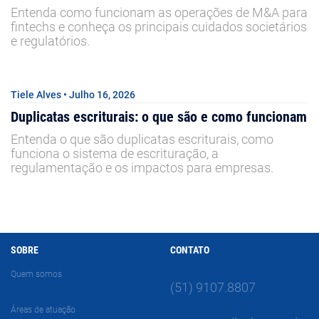
Entenda como funcionam as operações de M&A para
fintechs e conheça os principais cuidados societários
e regulatórios.
Tiele Alves • Julho 16, 2026
Duplicatas escriturais: o que são e como funcionam
Entenda o que são duplicatas escriturais, como
funciona o sistema de escrituração, a
regulamentação e os impactos para empresas.
SOBRE
CONTATO
Quem somos
(51) 9107.8807
Áreas de atuação