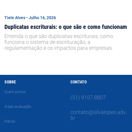
Tiele Alves • Julho 16, 2026
Duplicatas escriturais: o que são e como funcionam
Entenda o que são duplicatas escriturais, como
funciona o sistema de escrituração, a
regulamentação e os impactos para empresas.
SOBRE
CONTATO
Quem somos
(51) 9107.8807
Áreas de atuação
contato@silvalopes.adv.
br
Planos