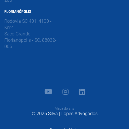
200
FLORIANÓPOLIS
Rodovia SC 401, 4100 -
Km4
Saco Grande
Florianópolis - SC, 88032-
005
Mapa do site
© 2026 Silva | Lopes Advogados