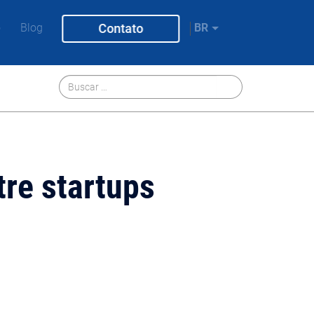
o
Blog
Contato
BR
re startups