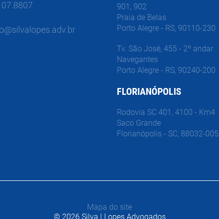
107.8807
901, 902
Praia de Belas
Porto Alegre - RS, 90110-230
o@silvalopes.adv.br
Tv. São José, 455 - 2º andar
Navegantes
Porto Alegre - RS, 90240-200
FLORIANÓPOLIS
Rodovia SC 401, 4100 - Km4
Saco Grande
Florianópolis - SC, 88032-005
Mapa do site
© 2026 Silva | Lopes Advogados