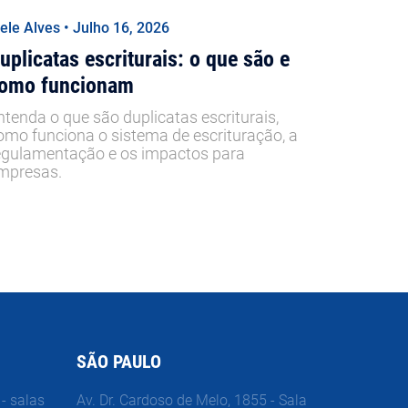
iele Alves • Julho 16, 2026
uplicatas escriturais: o que são e
omo funcionam
ntenda o que são duplicatas escriturais,
omo funciona o sistema de escrituração, a
egulamentação e os impactos para
mpresas.
SÃO PAULO
- salas
Av. Dr. Cardoso de Melo, 1855 - Sala