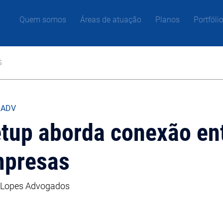
Quem somos
Áreas de atuação
Planos
Portfóli
s
LADV
tup aborda conexão ent
mpresas
a Lopes Advogados