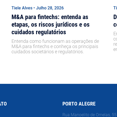
Tiele Alves • Julho 28, 2026
T
M&A para fintechs: entenda as
D
etapas, os riscos jurídicos e os
c
cuidados regulatórios
E
c
Entenda como funcionam as operações de
r
M&A para fintechs e conheça os principais
e
cuidados societários e regulatórios.
ATO
PORTO ALEGRE
Rua Manoelito de Ornelas, 55 