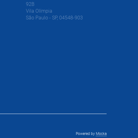
92B
Vila Olímpia
São Paulo - SP, 04548-903
Powered by
Mocka