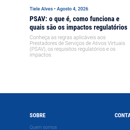
Tiele Alves • Agosto 4, 2026
PSAV: o que é, como funciona e
quais são os impactos regulatórios
Conheça as regras aplicáveis aos
Prestadores de Serviços de Ativos Virtuais
(PSAV), os requisitos regulatórios e os
impactos.
SOBRE
CONT
Quem somos