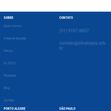
SOBRE
CONTATO
Quem somos
(51) 9107.8807
Áreas de atuação
contato@silvalopes.adv.
br
Planos
SL DOCS
Podcasts
Blog
Contato
PORTO ALEGRE
SÃO PAULO