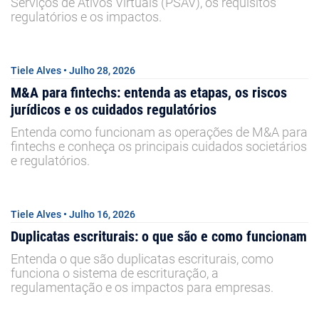
Serviços de Ativos Virtuais (PSAV), os requisitos
regulatórios e os impactos.
Tiele Alves • Julho 28, 2026
M&A para fintechs: entenda as etapas, os riscos
jurídicos e os cuidados regulatórios
Entenda como funcionam as operações de M&A para
fintechs e conheça os principais cuidados societários
e regulatórios.
Tiele Alves • Julho 16, 2026
Duplicatas escriturais: o que são e como funcionam
Entenda o que são duplicatas escriturais, como
funciona o sistema de escrituração, a
regulamentação e os impactos para empresas.