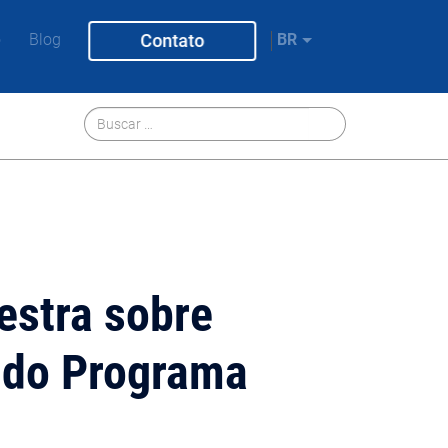
o
Blog
Contato
BR
estra sobre
s do Programa