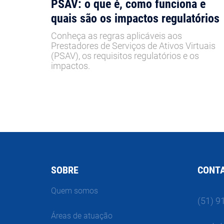
PSAV: o que é, como funciona e
quais são os impactos regulatórios
Conheça as regras aplicáveis aos
Prestadores de Serviços de Ativos Virtuais
(PSAV), os requisitos regulatórios e os
impactos.
SOBRE
CONT
Quem somos
(51) 9
Áreas de atuação