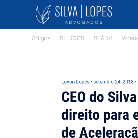
Artigos
SL DOCS
SLADV
Vídeo
Layon Lopes
•
setembro 24, 2018
•
CEO do Silva
direito para
de Aceleraçã