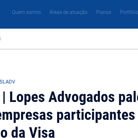
Quem somos
Áreas de atuação
Planos
Portfóli
s
 SLADV
 | Lopes Advogados pal
 empresas participante
o da Visa