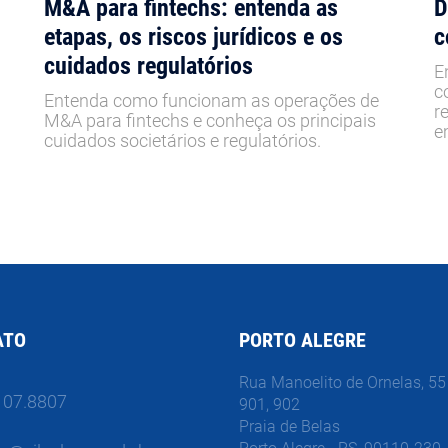
M&A para fintechs: entenda as
D
etapas, os riscos jurídicos e os
c
cuidados regulatórios
E
c
Entenda como funcionam as operações de
r
M&A para fintechs e conheça os principais
e
cuidados societários e regulatórios.
ATO
PORTO ALEGRE
Rua Manoelito de Ornelas, 55 
107.8807
901, 902
Praia de Belas