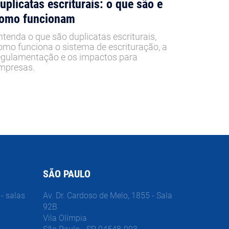
uplicatas escriturais: o que são e
omo funcionam
ntenda o que são duplicatas escriturais,
omo funciona o sistema de escrituração, a
egulamentação e os impactos para
mpresas.
SÃO PAULO
- salas
Av. Dr. Cardoso de Melo, 1855 - Sala
92B
Vila Olímpia