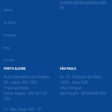
contato@silvalopes.adv.
br
Planos
SL DOCS
Podcasts
Blog
Contato
PORTO ALEGRE
SÃO PAULO
Rua Manoelito de Ornelas,
Av. Dr. Cardoso de Melo,
55 - salas 901, 902
1855 - Sala 92B
Praia de Belas
Vila Olímpia
Porto Alegre - RS, 90110-
São Paulo - SP, 04548-903
230
Tv. São José, 455 - 2º