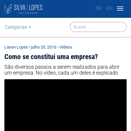
BR
EN
Togg
navig
Categorias
Layon Lopes
•
julho 20, 2016
• Vídeos
Como se constitui uma empresa?
São diversos passos a serem realizados para abrir
um empresa. No vídeo, cada um deles é explicado