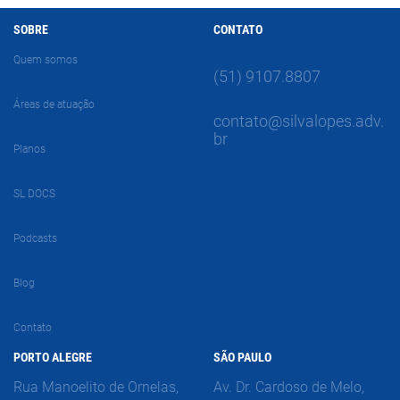
SOBRE
CONTATO
Quem somos
(51) 9107.8807
Áreas de atuação
contato@silvalopes.adv.
br
Planos
SL DOCS
Podcasts
Blog
Contato
PORTO ALEGRE
SÃO PAULO
Rua Manoelito de Ornelas,
Av. Dr. Cardoso de Melo,