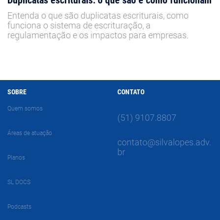
Duplicatas escriturais: o que são e como funcionam
Entenda o que são duplicatas escriturais, como
funciona o sistema de escrituração, a
regulamentação e os impactos para empresas.
SOBRE
CONTATO
Quem somos
(51) 9107.8807
Áreas de atuação
contato@silvalopes.adv.
br
Planos
SL DOCS
Podcasts