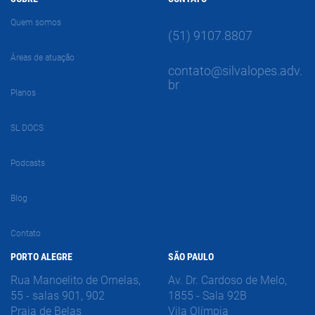
Quem somos
(51) 9107.8807
Áreas de atuação
contato@silvalopes.adv.
br
Planos
SL DOCS
Podcasts
Blog
Contato
PORTO ALEGRE
SÃO PAULO
Rua Manoelito de Ornelas,
Av. Dr. Cardoso de Melo,
55 - salas 901, 902
1855 - Sala 92B
Praia de Belas
Vila Olímpia