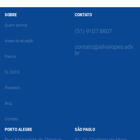
SOBRE
CONTATO
Quem somos
(51) 9107.8807
Áreas de atuação
contato@silvalopes.adv.
br
Planos
SL DOCS
Podcasts
Blog
Contato
PORTO ALEGRE
SÃO PAULO
Rua Manoelito de Ornelas,
Av. Dr. Cardoso de Melo,