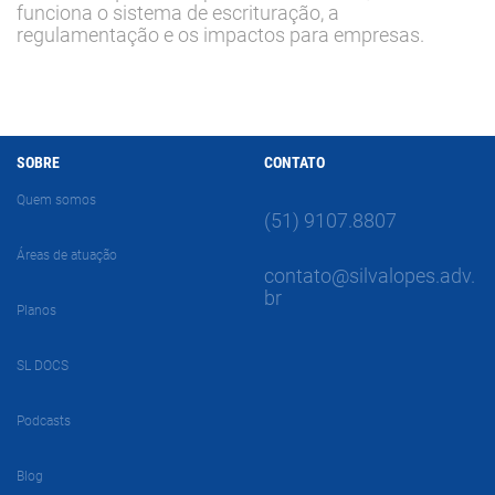
funciona o sistema de escrituração, a
regulamentação e os impactos para empresas.
SOBRE
CONTATO
Quem somos
(51) 9107.8807
Áreas de atuação
contato@silvalopes.adv.
br
Planos
SL DOCS
Podcasts
Blog