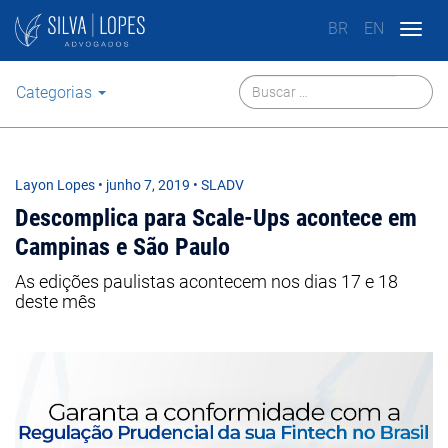
BR
EN
Togg
navig
Categorias
Layon Lopes
•
junho 7, 2019
• SLADV
Descomplica para Scale-Ups acontece em
Campinas e São Paulo
As edições paulistas acontecem nos dias 17 e 18
deste mês