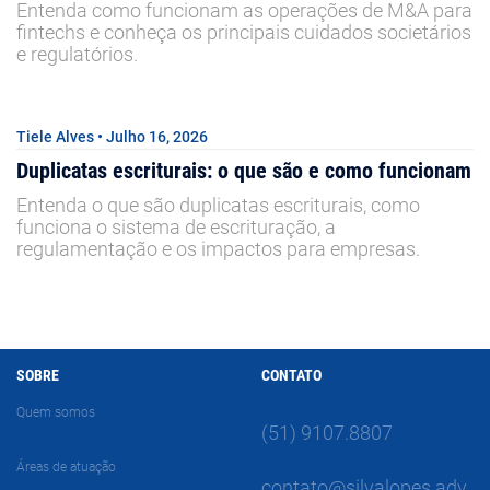
Entenda como funcionam as operações de M&A para
fintechs e conheça os principais cuidados societários
e regulatórios.
Tiele Alves • Julho 16, 2026
Duplicatas escriturais: o que são e como funcionam
Entenda o que são duplicatas escriturais, como
funciona o sistema de escrituração, a
regulamentação e os impactos para empresas.
SOBRE
CONTATO
Quem somos
(51) 9107.8807
Áreas de atuação
contato@silvalopes.adv.