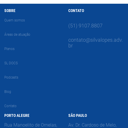
SOBRE
CONTATO
Quem somos
(51) 9107.8807
Áreas de atuação
contato@silvalopes.adv.
br
Planos
SL DOCS
Podcasts
Blog
Contato
PORTO ALEGRE
SÃO PAULO
Rua Manoelito de Ornelas,
Av. Dr. Cardoso de Melo,