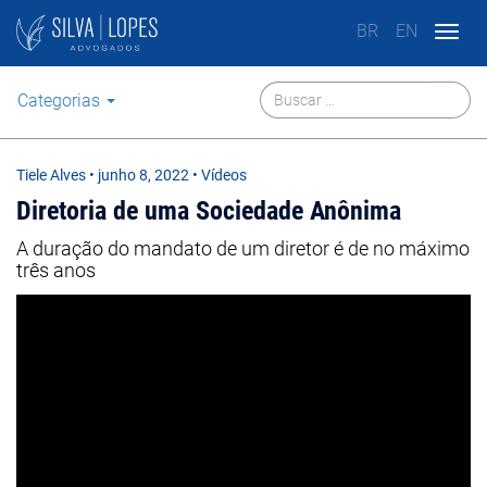
BR
EN
Togg
navig
Categorias
Tiele Alves
•
junho 8, 2022
• Vídeos
Diretoria de uma Sociedade Anônima
A duração do mandato de um diretor é de no máximo
três anos