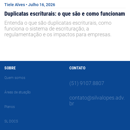
Tiele Alves • Julho 16, 2026
Duplicatas escriturais: o que são e como funcionam
Entenda o que são duplicatas escriturais, como
funciona o sistema de escrituração, a
regulamentação e os impactos para empresas.
SOBRE
CONTATO
Quem somos
(51) 9107.8807
Áreas de atuação
contato@silvalopes.adv.
br
Planos
SL DOCS