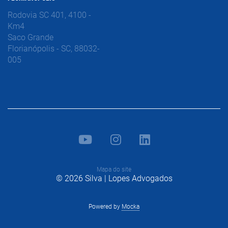
Rodovia SC 401, 4100 -
Km4
Saco Grande
Florianópolis - SC, 88032-
005
Mapa do site
© 2026 Silva | Lopes Advogados
Powered by
Mocka