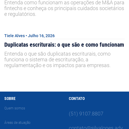
Entenda como funcionam as operações de M&A para
fintechs e conheça os principais cuidados societários
e regulatórios.
Tiele Alves • Julho 16, 2026
Duplicatas escriturais: o que são e como funcionam
Entenda o que são duplicatas escriturais, como
funciona o sistema de escrituração, a
regulamentação e os impactos para empresas.
SOBRE
CONTATO
Quem somos
(51) 9107.8807
Áreas de atuação
contato@silvalopes.adv.