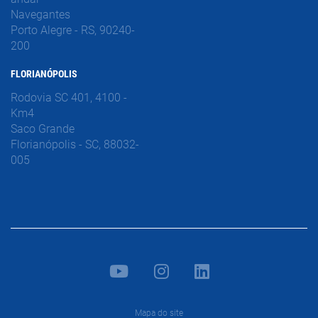
Navegantes
Porto Alegre - RS, 90240-
200
FLORIANÓPOLIS
Rodovia SC 401, 4100 -
Km4
Saco Grande
Florianópolis - SC, 88032-
005
Mapa do site