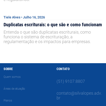
Tiele Alves • Julho 16, 2026
Duplicatas escriturais: o que são e como funcionam
Entenda o que são duplicatas escriturais, como
funciona o sistema de escrituração, a
regulamentação e os impactos para empresas.
SOBRE
CONTATO
Quem somos
(51) 9107.8807
Áreas de atuação
contato@silvalopes.adv.
br
Planos