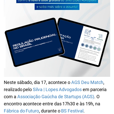
Neste sábado, dia 17, acontece o
AGS Deu Match
,
realizado pelo
Silva | Lopes Advogados
em parceria
com a
Associação Gaúcha de Startups (AGS)
. O
encontro acontece entre das 17h30 e às 19h, na
Fábrica do Futuro
, durante o
BS Festival
.