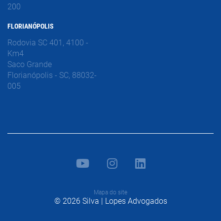
200
FLORIANÓPOLIS
Rodovia SC 401, 4100 -
Km4
Saco Grande
Florianópolis - SC, 88032-
005
Mapa do site
© 2026 Silva | Lopes Advogados