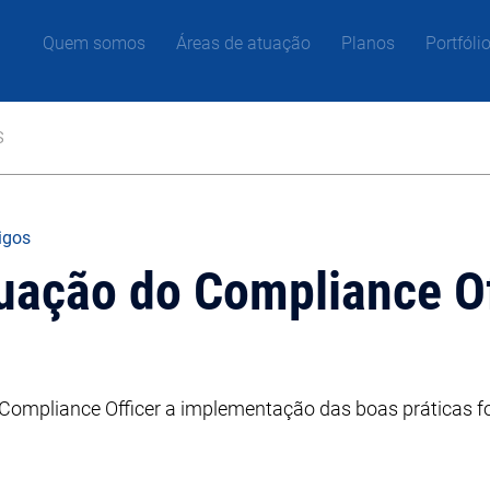
Quem somos
Áreas de atuação
Planos
Portfóli
s
tigos
uação do Compliance Of
 Compliance Officer a implementação das boas práticas fo