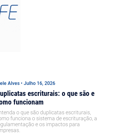
iele Alves • Julho 16, 2026
uplicatas escriturais: o que são e
omo funcionam
ntenda o que são duplicatas escriturais,
omo funciona o sistema de escrituração, a
egulamentação e os impactos para
mpresas.