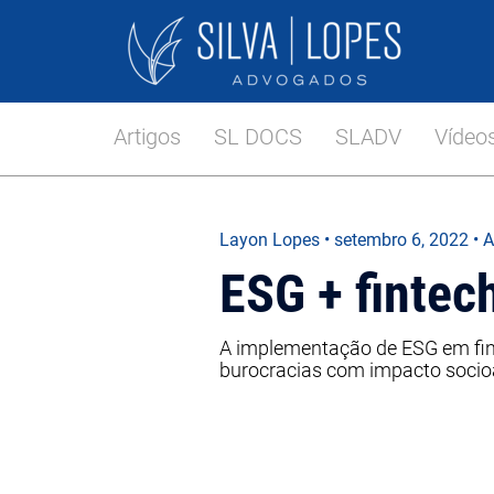
Artigos
SL DOCS
SLADV
Vídeo
Layon Lopes
•
setembro 6, 2022
• A
ESG + fintec
A implementação de ESG em fint
burocracias com impacto socioa