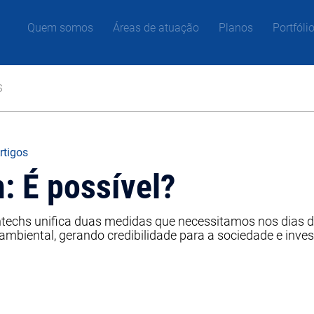
Quem somos
Áreas de atuação
Planos
Portfóli
s
rtigos
h: É possível?
echs unifica duas medidas que necessitamos nos dias de
mbiental, gerando credibilidade para a sociedade e inves