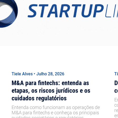
Tiele Alves • Julho 28, 2026
T
M&A para fintechs: entenda as
D
etapas, os riscos jurídicos e os
c
cuidados regulatórios
E
c
Entenda como funcionam as operações de
r
M&A para fintechs e conheça os principais
e
cuidados societários e regulatórios.