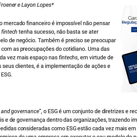
Froener e Layon Lopes*
o mercado financeiro é impossível não pensar
r
fintech
tenha sucesso, não basta se ater
elo de negócio. Também é preciso se preocupar
 com as preocupações do cotidiano. Uma das
da vez mais espaço nas
fintechs
, em virtude de
 seus clientes, é a implementação de ações e
 ESG.
l and governance
”, o ESG é um conjunto de diretrizes e 
ais e de governança dentro das organizações, trazendo im
edidas consideradas como ESG estão cada vez mais em 
omisso de uma empresa em executar o seu modelo de ne