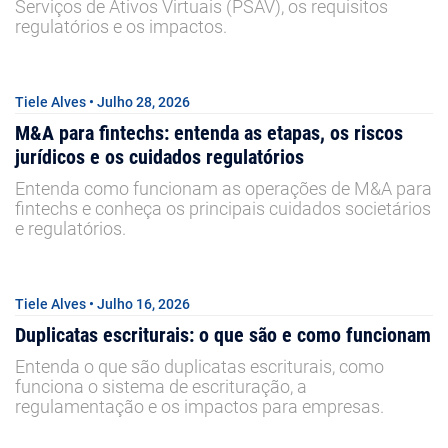
Serviços de Ativos Virtuais (PSAV), os requisitos
regulatórios e os impactos.
Tiele Alves • Julho 28, 2026
M&A para fintechs: entenda as etapas, os riscos
jurídicos e os cuidados regulatórios
Entenda como funcionam as operações de M&A para
fintechs e conheça os principais cuidados societários
e regulatórios.
Tiele Alves • Julho 16, 2026
Duplicatas escriturais: o que são e como funcionam
Entenda o que são duplicatas escriturais, como
funciona o sistema de escrituração, a
regulamentação e os impactos para empresas.