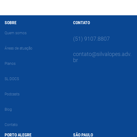
SOBRE
CONTATO
Quem somos
(51) 9107.8807
Áreas de atuação
contato@silvalopes.adv.
br
Planos
SL DOCS
Podcasts
Blog
Contato
PORTO ALEGRE
SÃO PAULO