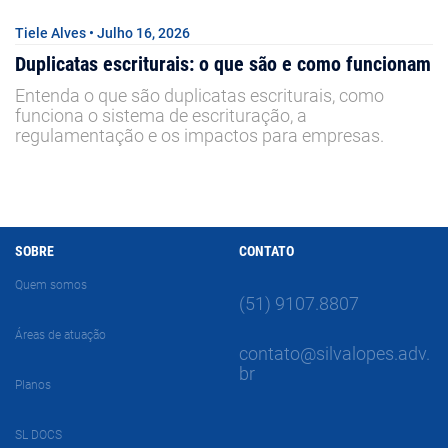
Tiele Alves • Julho 16, 2026
Duplicatas escriturais: o que são e como funcionam
Entenda o que são duplicatas escriturais, como
funciona o sistema de escrituração, a
regulamentação e os impactos para empresas.
SOBRE
CONTATO
Quem somos
(51) 9107.8807
Áreas de atuação
contato@silvalopes.adv.
br
Planos
SL DOCS