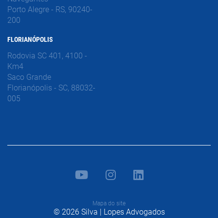
Porto Alegre - RS, 90240-
200
FLORIANÓPOLIS
Rodovia SC 401, 4100 -
Km4
Saco Grande
Florianópolis - SC, 88032-
005
Mapa do site
© 2026 Silva | Lopes Advogados