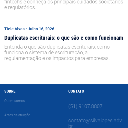
fintechs e conheça os principais cuidados societários
e regulatórios.
Tiele Alves • Julho 16, 2026
Duplicatas escriturais: o que são e como funcionam
Entenda o que são duplicatas escriturais, como
funciona o sistema de escrituração, a
regulamentação e os impactos para empresas.
SOBRE
CONTATO
Quem somos
(51) 9107.8807
Áreas de atuação
contato@silvalopes.adv.
br