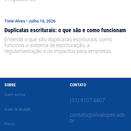
Tiele Alves • Julho 16, 2026
Duplicatas escriturais: o que são e como funcionam
Entenda o que são duplicatas escriturais, como
funciona o sistema de escrituração, a
regulamentação e os impactos para empresas.
SOBRE
CONTATO
Quem somos
(51) 9107.8807
Áreas de atuação
contato@silvalopes.adv.
br
Planos