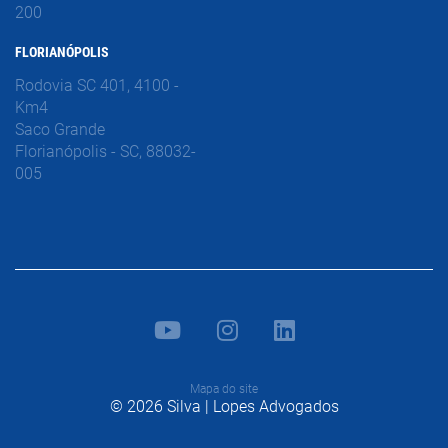
200
FLORIANÓPOLIS
Rodovia SC 401, 4100 -
Km4
Saco Grande
Florianópolis - SC, 88032-
005
Mapa do site
© 2026 Silva | Lopes Advogados