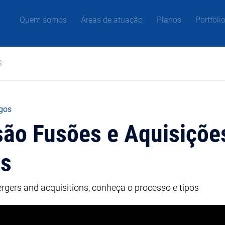
Quem somos
Áreas de atuação
Planos
Portfóli
s
igos
ão Fusões e Aquisições
as
rgers and acquisitions, conheça o processo e tipos