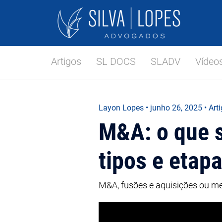
Artigos
SL DOCS
SLADV
Vídeo
Layon Lopes
•
junho 26, 2025
• Art
M&A: o que s
tipos e etap
M&A, fusões e aquisições ou me