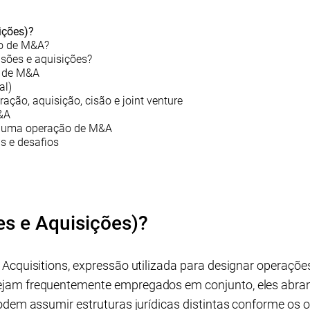
ições)?
o de M&A?
sões e aquisições?
s de M&A
al)
ração, aquisição, cisão e joint venture
&A
em uma operação de M&A
s e desafios
s e Aquisições)?
Acquisitions, expressão utilizada para designar operações
jam frequentemente empregados em conjunto, eles abra
odem assumir estruturas jurídicas distintas conforme os o