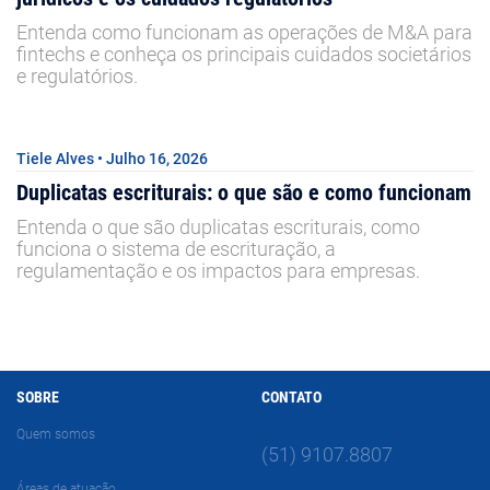
Entenda como funcionam as operações de M&A para
fintechs e conheça os principais cuidados societários
e regulatórios.
Tiele Alves • Julho 16, 2026
Duplicatas escriturais: o que são e como funcionam
Entenda o que são duplicatas escriturais, como
funciona o sistema de escrituração, a
regulamentação e os impactos para empresas.
SOBRE
CONTATO
Quem somos
(51) 9107.8807
Áreas de atuação