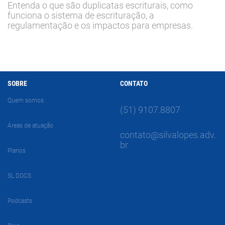
Entenda o que são duplicatas escriturais, como
funciona o sistema de escrituração, a
regulamentação e os impactos para empresas.
SOBRE
CONTATO
Quem somos
(51) 9107.8807
Áreas de atuação
contato@silvalopes.adv.
br
Planos
SL DOCS
Podcasts