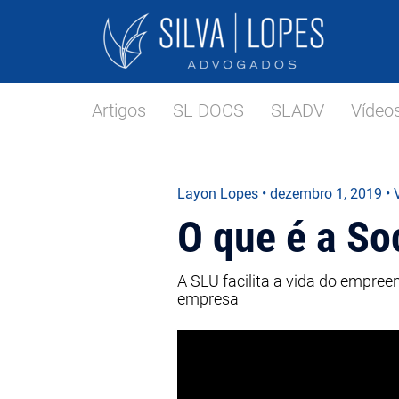
Artigos
SL DOCS
SLADV
Vídeo
Layon Lopes
•
dezembro 1, 2019
• 
O que é a So
A SLU facilita a vida do empree
empresa