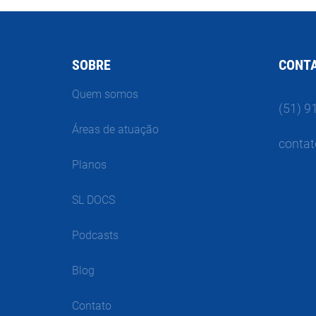
SOBRE
CONT
Quem somos
(51) 9
Áreas de atuação
contat
Planos
SL DOCS
Podcasts
Blog
Contato