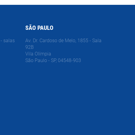
SÃO PAULO
- salas
Av. Dr. Cardoso de Melo, 1855 - Sala
92B
Vila Olímpia
São Paulo - SP, 04548-903