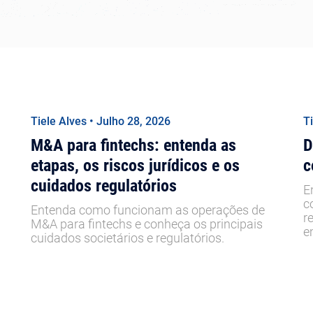
Tiele Alves • Julho 28, 2026
T
M&A para fintechs: entenda as
D
etapas, os riscos jurídicos e os
c
cuidados regulatórios
E
c
Entenda como funcionam as operações de
r
M&A para fintechs e conheça os principais
e
cuidados societários e regulatórios.