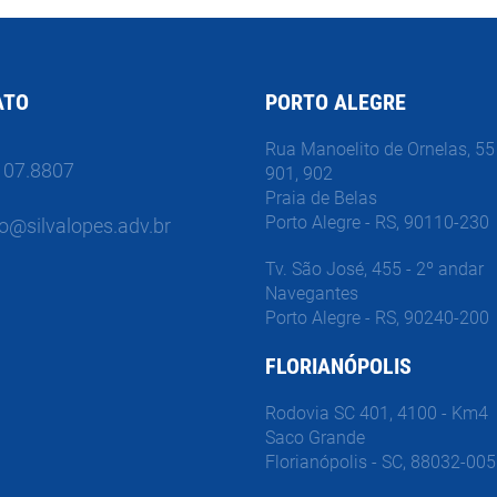
ATO
PORTO ALEGRE
Rua Manoelito de Ornelas, 55 
107.8807
901, 902
Praia de Belas
Porto Alegre - RS, 90110-230
o@silvalopes.adv.br
Tv. São José, 455 - 2º andar
Navegantes
Porto Alegre - RS, 90240-200
FLORIANÓPOLIS
Rodovia SC 401, 4100 - Km4
Saco Grande
Florianópolis - SC, 88032-005