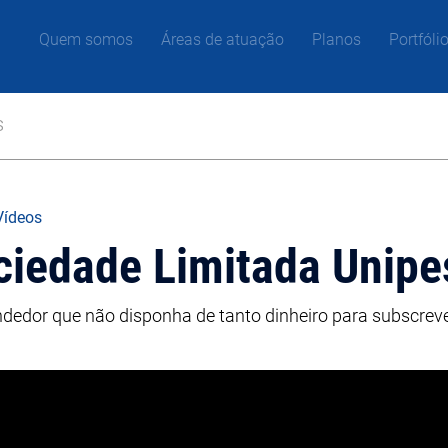
Quem somos
Áreas de atuação
Planos
Portfóli
s
Vídeos
ciedade Limitada Unipe
ndedor que não disponha de tanto dinheiro para subscrever