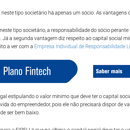
 neste tipo societário há apenas um sócio. As vantagens 
neste tipo societário, a responsabilidade do sócio perante 
o. Já a segunda vantagem diz respeito ao capital social m
ito a ver com a
Empresa Individual de Responsabilidade L
al estipulando o valor mínimo que deve ter o capital soc
a vida do empreendedor, pois ele não precisará dispor de va
ode ser bem baixo.
ara a EIRELI é que na última o capital social deve ter o v