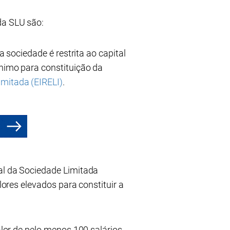
da SLU são:
a sociedade é restrita ao capital
ínimo para constituição da
imitada (EIRELI)
.
ial da Sociedade Limitada
lores elevados para constituir a
alor de pelo menos 100 salários