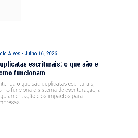
iele Alves • Julho 16, 2026
uplicatas escriturais: o que são e
omo funcionam
ntenda o que são duplicatas escriturais,
omo funciona o sistema de escrituração, a
egulamentação e os impactos para
mpresas.