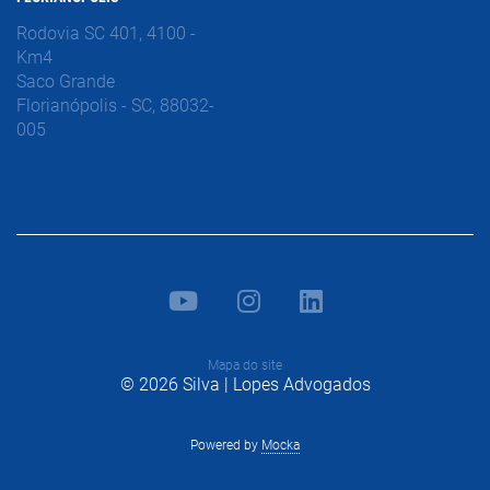
Rodovia SC 401, 4100 -
Km4
Saco Grande
Florianópolis - SC, 88032-
005
Mapa do site
© 2026 Silva | Lopes Advogados
Powered by
Mocka