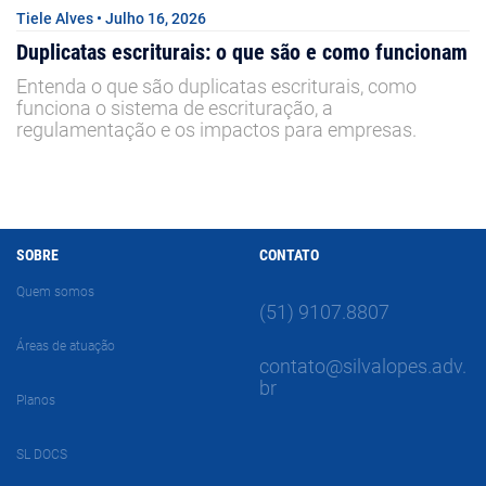
Tiele Alves • Julho 16, 2026
Duplicatas escriturais: o que são e como funcionam
Entenda o que são duplicatas escriturais, como
funciona o sistema de escrituração, a
regulamentação e os impactos para empresas.
SOBRE
CONTATO
Quem somos
(51) 9107.8807
Áreas de atuação
contato@silvalopes.adv.
br
Planos
SL DOCS