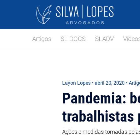
Artigos
SL DOCS
SLADV
Vídeo
Layon Lopes
•
abril 20, 2020
• Arti
Pandemia: be
trabalhistas
Ações e medidas tomadas pelas 