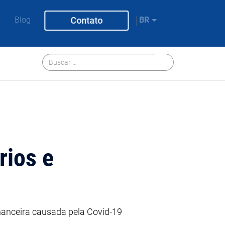
o
Blog
Contato
BR
rios e
nanceira causada pela Covid-19