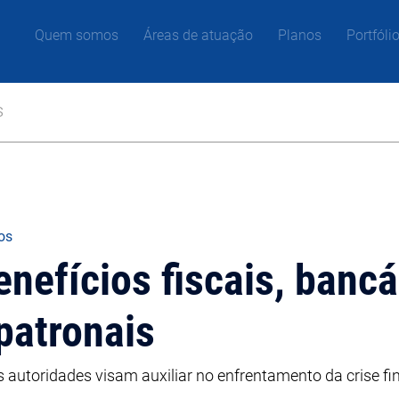
Quem somos
Áreas de atuação
Planos
Portfóli
s
gos
nefícios fiscais, bancá
 patronais
autoridades visam auxiliar no enfrentamento da crise fi