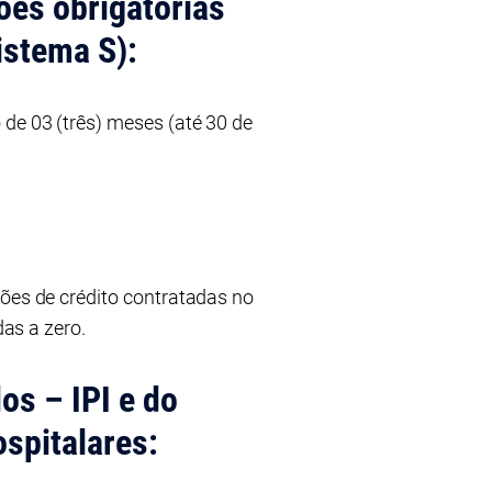
ões obrigatórias
istema S):
 de 03 (três) meses (até 30 de
ções de crédito contratadas no
das a zero.
os – IPI e do
spitalares: