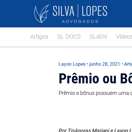
Artigos
SL DOCS
SLADV
Vídeo
Layon Lopes
•
junho 28, 2021
• Art
Prêmio ou B
Prêmio e bônus possuem uma dif
Por Tiságoras Mariani e Layon 