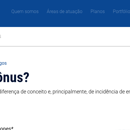
Quem somos
Áreas de atuação
Planos
Portfóli
s
igos
ônus?
erença de conceito e, principalmente, de incidência de 
Lopes*