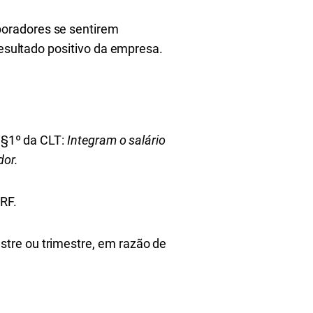
boradores se sentirem
resultado positivo da empresa.
, §1º da CLT:
Integram o salário
dor.
RRF.
tre ou trimestre, em razão de