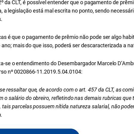
, §2º da CLT, é possível entender que o pagamento de prêmi
ia, a legislação está mal escrita no ponto, sendo necessár
s.
icas é que o pagamento de prêmio não pode ser algo habit
no; mais do que isso, poderá ser descaracterizada a na
nta-se o entendimento do Desembargador Marcelo D’Ambro
urso nº 0020866-11.2019.5.04.0104:
se ressaltar que, de acordo com o art. 457 da CLT, as co
m o salário do obreiro, refletindo nas demais rubricas q
, tais parcelas possuem nítida natureza salarial, não po
m.