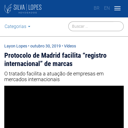
BR
EN
Togg
navig
Categorias
Layon Lopes
•
outubro 30, 2019
• Vídeos
Protocolo de Madrid facilita “registro
internacional” de marcas
O tratado facilita a atuação de empresas em
mercados internacionais