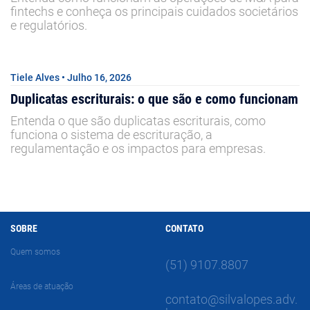
fintechs e conheça os principais cuidados societários
e regulatórios.
Tiele Alves • Julho 16, 2026
Duplicatas escriturais: o que são e como funcionam
Entenda o que são duplicatas escriturais, como
funciona o sistema de escrituração, a
regulamentação e os impactos para empresas.
SOBRE
CONTATO
Quem somos
(51) 9107.8807
Áreas de atuação
contato@silvalopes.adv.