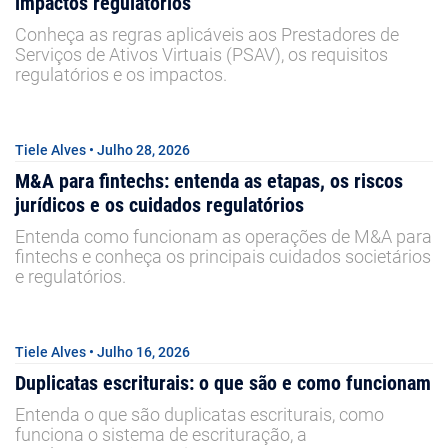
impactos regulatórios
Conheça as regras aplicáveis aos Prestadores de
Serviços de Ativos Virtuais (PSAV), os requisitos
regulatórios e os impactos.
Tiele Alves • Julho 28, 2026
M&A para fintechs: entenda as etapas, os riscos
jurídicos e os cuidados regulatórios
Entenda como funcionam as operações de M&A para
fintechs e conheça os principais cuidados societários
e regulatórios.
Tiele Alves • Julho 16, 2026
Duplicatas escriturais: o que são e como funcionam
Entenda o que são duplicatas escriturais, como
funciona o sistema de escrituração, a