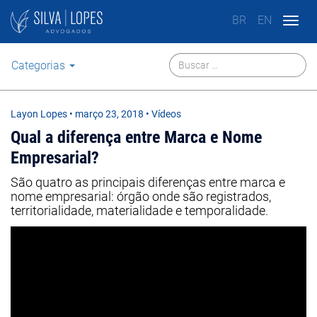
BR
EN
Togg
navig
Categorias
Layon Lopes
•
março 23, 2018
• Vídeos
Qual a diferença entre Marca e Nome
Empresarial?
São quatro as principais diferenças entre marca e
nome empresarial: órgão onde são registrados,
territorialidade, materialidade e temporalidade.