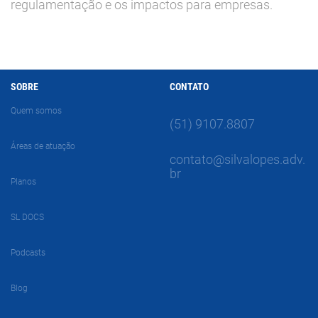
regulamentação e os impactos para empresas.
SOBRE
CONTATO
Quem somos
(51) 9107.8807
Áreas de atuação
contato@silvalopes.adv.
br
Planos
SL DOCS
Podcasts
Blog