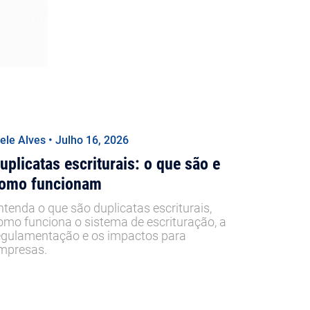
iele Alves • Julho 16, 2026
uplicatas escriturais: o que são e
omo funcionam
ntenda o que são duplicatas escriturais,
omo funciona o sistema de escrituração, a
egulamentação e os impactos para
mpresas.