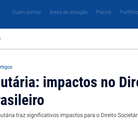
Quem somos
Áreas de atuação
Planos
Portfóli
s
rtigos
utária: impactos no Dir
asileiro
ária traz significativos impactos para o Direito Societári