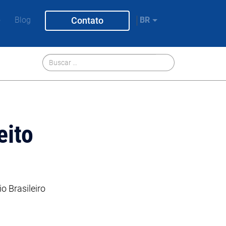
Contato
o
Blog
BR
eito
o Brasileiro