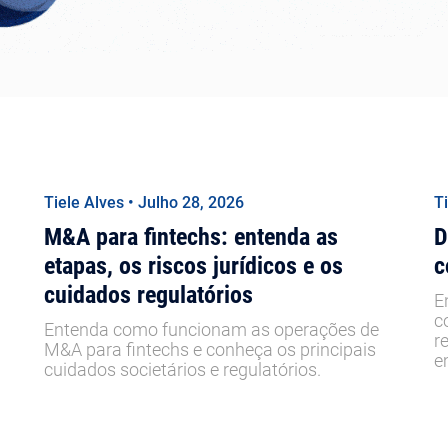
Tiele Alves • Julho 28, 2026
T
M&A para fintechs: entenda as
D
etapas, os riscos jurídicos e os
c
cuidados regulatórios
E
c
Entenda como funcionam as operações de
r
M&A para fintechs e conheça os principais
e
cuidados societários e regulatórios.