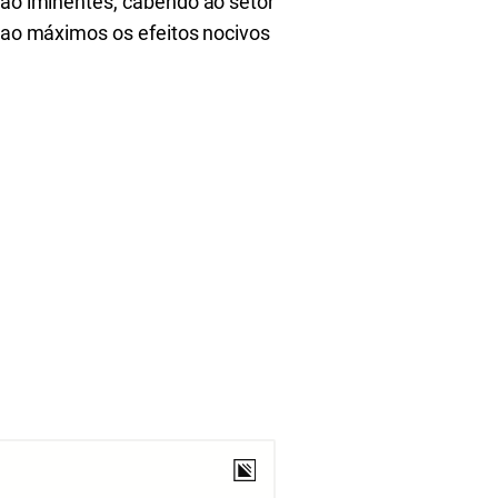
são iminentes, cabendo ao setor
r ao máximos os efeitos nocivos