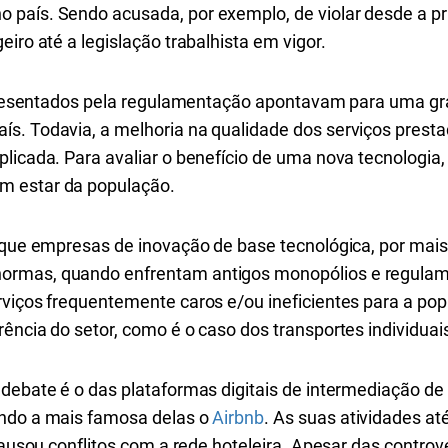
país. Sendo acusada, por exemplo, de violar desde a pri
iro até a legislação trabalhista em vigor.
 apresentados pela regulamentação apontavam para uma gr
s. Todavia, a melhoria na qualidade dos serviços presta
licada. Para avaliar o benefício de uma nova tecnologia, o
m estar da população.
é que empresas de inovação de base tecnológica, por ma
ormas, quando enfrentam antigos monopólios e regulam
viços frequentemente caros e/ou ineficientes para a pop
ência do setor, como é o caso dos transportes individuais
 debate é o das plataformas digitais de intermediação de
endo a mais famosa delas o
Airbnb
. As suas atividades at
causou conflitos com a rede hoteleira. Apesar das contrové