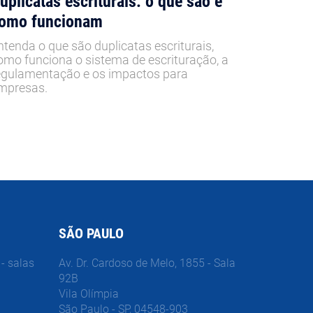
uplicatas escriturais: o que são e
omo funcionam
ntenda o que são duplicatas escriturais,
omo funciona o sistema de escrituração, a
egulamentação e os impactos para
mpresas.
SÃO PAULO
- salas
Av. Dr. Cardoso de Melo, 1855 - Sala
92B
Vila Olímpia
São Paulo - SP, 04548-903