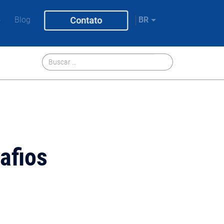
o
Blog
Contato
BR
afios