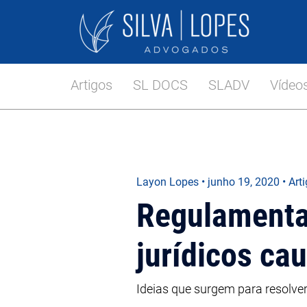
Artigos
SL DOCS
SLADV
Vídeo
Layon Lopes
•
junho 19, 2020
• Art
Regulamenta
jurídicos ca
Ideias que surgem para resolve