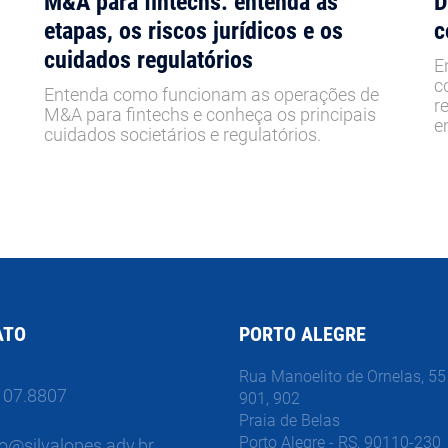
M&A para fintechs: entenda as
D
etapas, os riscos jurídicos e os
c
cuidados regulatórios
E
c
Entenda como funcionam as operações de
r
M&A para fintechs e conheça os principais
e
cuidados societários e regulatórios.
ATO
PORTO ALEGRE
Rua Manoelito de Ornelas, 55 
107.8807
901, 902
Praia de Belas
Porto Alegre - RS, 90110-230
o@silvalopes.adv.br