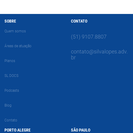
SOBRE
CONTATO
Quem somos
(51) 9107.8807
Áreas de atuação
contato@silvalopes.adv.
br
Planos
SL DOCS
Podcasts
Blog
Contato
PORTO ALEGRE
SÃO PAULO