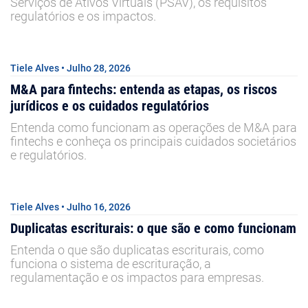
Serviços de Ativos Virtuais (PSAV), os requisitos
regulatórios e os impactos.
Tiele Alves • Julho 28, 2026
M&A para fintechs: entenda as etapas, os riscos
jurídicos e os cuidados regulatórios
Entenda como funcionam as operações de M&A para
fintechs e conheça os principais cuidados societários
e regulatórios.
Tiele Alves • Julho 16, 2026
Duplicatas escriturais: o que são e como funcionam
Entenda o que são duplicatas escriturais, como
funciona o sistema de escrituração, a
regulamentação e os impactos para empresas.