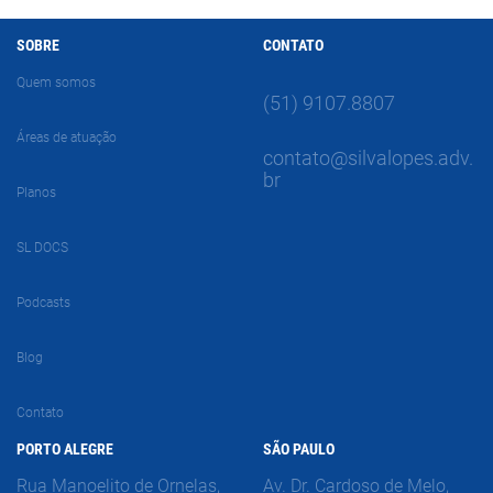
SOBRE
CONTATO
Quem somos
(51) 9107.8807
Áreas de atuação
contato@silvalopes.adv.
br
Planos
SL DOCS
Podcasts
Blog
Contato
PORTO ALEGRE
SÃO PAULO
Rua Manoelito de Ornelas,
Av. Dr. Cardoso de Melo,