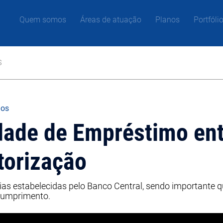
Quem somos
Áreas de atuação
Planos
Portfóli
s
gos
dade de Empréstimo ent
torização
ias estabelecidas pelo Banco Central, sendo importante q
 cumprimento.