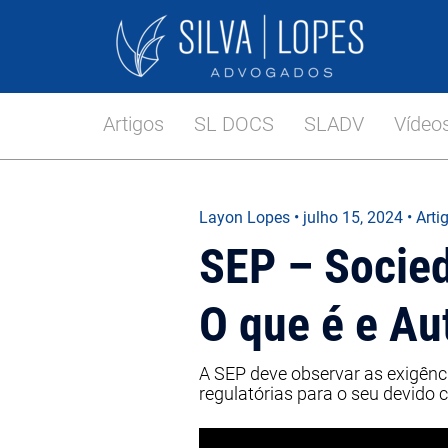
Artigos
SL DOCS
SLADV
Vídeo
Layon Lopes
•
julho 15, 2024
• Arti
SEP – Socie
O que é e Au
A SEP deve observar as exigênc
regulatórias para o seu devido