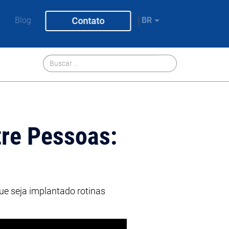
o
Blog
Contato
BR
re Pessoas:
ue seja implantado rotinas