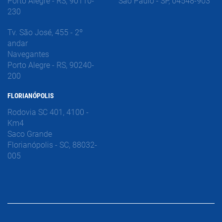
Porto Alegre - RS, 90110-
São Paulo - SP, 04548-903
230
Tv. São José, 455 - 2º
andar
Navegantes
Porto Alegre - RS, 90240-
200
FLORIANÓPOLIS
Rodovia SC 401, 4100 -
Km4
Saco Grande
Florianópolis - SC, 88032-
005