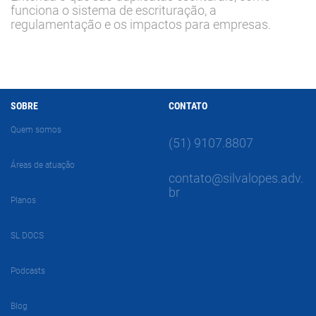
funciona o sistema de escrituração, a
regulamentação e os impactos para empresas.
SOBRE
CONTATO
Quem somos
(51) 9107.8807
Áreas de atuação
contato@silvalopes.adv.
br
Planos
SL DOCS
Podcasts
Blog