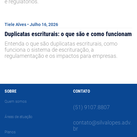
e regulatórios.
Tiele Alves • Julho 16, 2026
Duplicatas escriturais: o que são e como funcionam
Entenda o que são duplicatas escriturais, como
funciona o sistema de escrituração, a
regulamentação e os impactos para empresas.
SOBRE
CONTATO
Quem somos
(51) 9107.8807
Áreas de atuação
contato@silvalopes.adv.
br
Planos