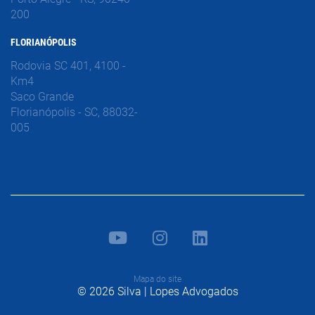
200
FLORIANÓPOLIS
Rodovia SC 401, 4100 -
Km4
Saco Grande
Florianópolis - SC, 88032-
005
Mapa do site
© 2026 Silva | Lopes Advogados