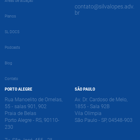
Áreas de atuação
contato@silvalopes.adv.
br
Planos
SL DOCS
Podcasts
Blog
Contato
PORTO ALEGRE
SÃO PAULO
Rua Manoelito de Ornelas,
Av. Dr. Cardoso de Melo,
55 - salas 901, 902
1855 - Sala 92B
Praia de Belas
Vila Olímpia
Porto Alegre - RS, 90110-
São Paulo - SP, 04548-903
230