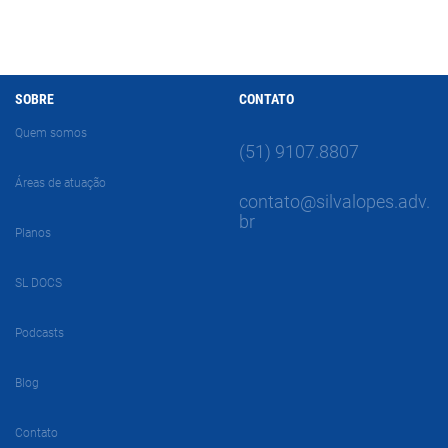
SOBRE
CONTATO
Quem somos
(51) 9107.8807
Áreas de atuação
contato@silvalopes.adv.
br
Planos
SL DOCS
Podcasts
Blog
Contato