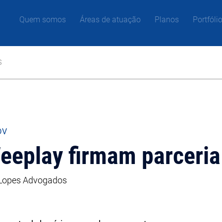
Quem somos
Áreas de atuação
Planos
Portfóli
s
DV
eeplay firmam parceria
| Lopes Advogados