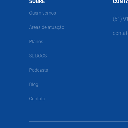
SOBRE
CONT
Quem somos
(51) 9
Áreas de atuação
contat
Planos
SL DOCS
Podcasts
Blog
Contato