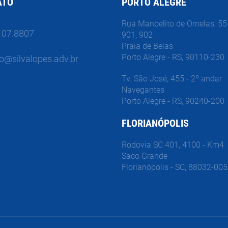
ATO
PORTO ALEGRE
Rua Manoelito de Ornelas, 55 
107.8807
901, 902
Praia de Belas
Porto Alegre - RS, 90110-230
o@silvalopes.adv.br
Tv. São José, 455 - 2º andar
Navegantes
Porto Alegre - RS, 90240-200
FLORIANÓPOLIS
Rodovia SC 401, 4100 - Km4
Saco Grande
Florianópolis - SC, 88032-005