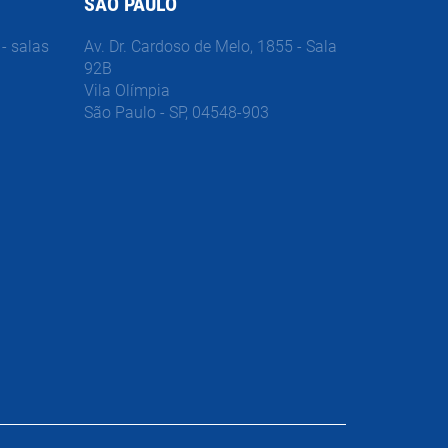
SÃO PAULO
- salas
Av. Dr. Cardoso de Melo, 1855 - Sala
92B
Vila Olímpia
São Paulo - SP, 04548-903