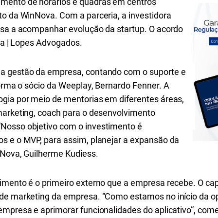
mento de horários e quadras em centros
to da WinNova. Com a parceria, a investidora
ssa a acompanhar evolução da startup. O acordo
lva | Lopes Advogados.
a gestão da empresa, contando com o suporte e
forma o sócio da Weeplay, Bernardo Fenner.
A
gia por meio de mentorias em diferentes áreas,
marketing​, ​coach​ para o desenvolvimento
“Nosso objetivo com o investimento é
​ e​​ o MVP​,​ para assim, planejar a expansão da
inNova, Guilherme Kudiess.
imento é o primeiro externo que a empresa recebe. O cap
 de marketing da empresa. “
Como estamos no início da op
empresa e aprimorar funcionalidades do aplicativo”, com