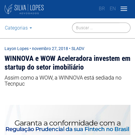
BR
EN
Togg
navig
Categorias
Layon Lopes
•
novembro 27, 2018
• SLADV
WINNOVA e WOW Aceleradora investem em
startup do setor imobiliário
Assim como a WOW, a WINNOVA está sediada no
Tecnpuc