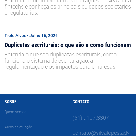
Entenda como funcionam as operações de M&A para
fintechs e conheça os principais cuidados societários
e regulatórios.
Tiele Alves • Julho 16, 2026
Duplicatas escriturais: o que são e como funcionam
Entenda o que são duplicatas escriturais, como
funciona o sistema de escrituração, a
regulamentação e os impactos para empresas.
SOBRE
CONTATO
Quem somos
(51) 9107.8807
Áreas de atuação
contato@silvalopes.adv.