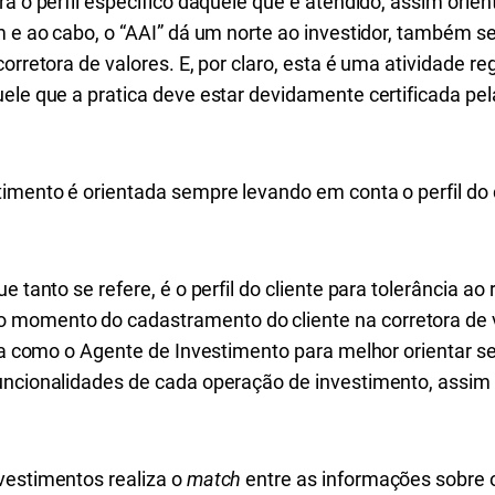
ra o perfil específico daquele que é atendido, assim ori
m e ao cabo, o “AAI” dá um norte ao investidor, também s
corretora de valores. E, por claro, esta é uma atividade 
uele que a pratica deve estar devidamente certificada pe
.
imento é orientada sempre levando em conta o perfil do cli
e tanto se refere, é o perfil do cliente para tolerância ao
omento do cadastramento do cliente na corretora de val
ia como o Agente de Investimento para melhor orientar seu
uncionalidades de cada operação de investimento, assim
vestimentos realiza o
match
entre as informações sobre os