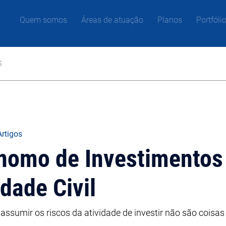
Quem somos
Áreas de atuação
Planos
Portfóli
s
Artigos
nomo de Investimentos 
dade Civil
assumir os riscos da atividade de investir não são coisas