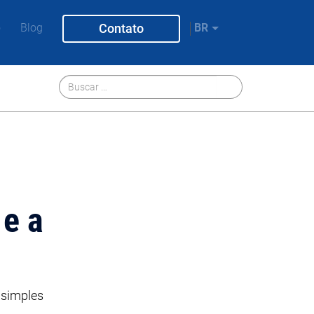
Contato
o
Blog
BR
e a
 simples