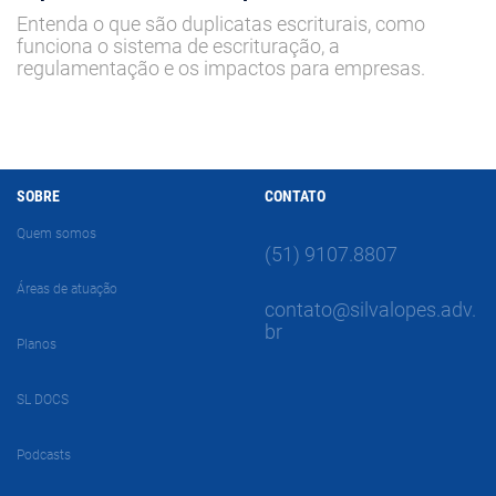
Entenda o que são duplicatas escriturais, como
funciona o sistema de escrituração, a
regulamentação e os impactos para empresas.
SOBRE
CONTATO
Quem somos
(51) 9107.8807
Áreas de atuação
contato@silvalopes.adv.
br
Planos
SL DOCS
Podcasts