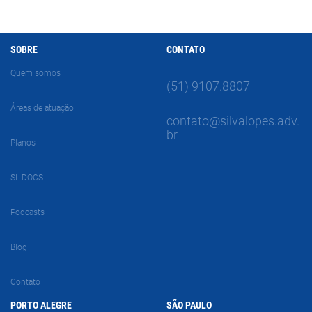
SOBRE
CONTATO
Quem somos
(51) 9107.8807
Áreas de atuação
contato@silvalopes.adv.
br
Planos
SL DOCS
Podcasts
Blog
Contato
PORTO ALEGRE
SÃO PAULO