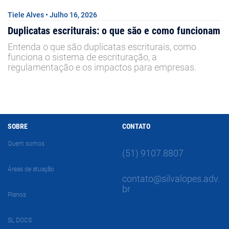
Tiele Alves • Julho 16, 2026
Duplicatas escriturais: o que são e como funcionam
Entenda o que são duplicatas escriturais, como
funciona o sistema de escrituração, a
regulamentação e os impactos para empresas.
SOBRE
CONTATO
Quem somos
(51) 9107.8807
Áreas de atuação
contato@silvalopes.adv.
br
Planos
SL DOCS